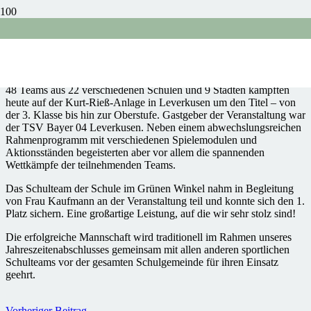
02.07.2026 – Gold für unser
Faustballteam
48 Teams aus 22 verschiedenen Schulen und 9 Städten kämpften
heute auf der Kurt-Rieß-Anlage in Leverkusen um den Titel – von
der 3. Klasse bis hin zur Oberstufe. Gastgeber der Veranstaltung war
der TSV Bayer 04 Leverkusen.
Neben einem abwechslungsreichen
Rahmenprogramm mit verschiedenen Spielemodulen und
Aktionsständen begeisterten aber vor allem die spannenden
Wettkämpfe der teilnehmenden Teams.
Das Schulteam der Schule im Grünen Winkel nahm in Begleitung
von Frau Kaufmann an der Veranstaltung teil und konnte sich den 1.
Platz sichern. Eine großartige Leistung, auf die wir sehr stolz sind!
Die erfolgreiche Mannschaft wird traditionell im Rahmen unseres
Jahreszeitenabschlusses gemeinsam mit allen anderen sportlichen
Schulteams vor der gesamten Schulgemeinde für ihren Einsatz
geehrt.
Vorheriger Beitrag