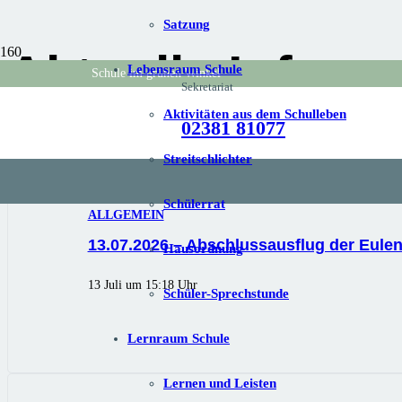
Satzung
Aktuelle Inform
Lebensraum Schule
Schule im grünen Winkel
Sekretariat
Aktivitäten aus dem Schulleben
02381 81077
Streitschlichter
Schülerrat
ALLGEMEIN
13.07.2026 – Abschlussausflug der Eule
Hausordnung
13 Juli um 15:18 Uhr
Schüler-Sprechstunde
Lernraum Schule
Lernen und Leisten