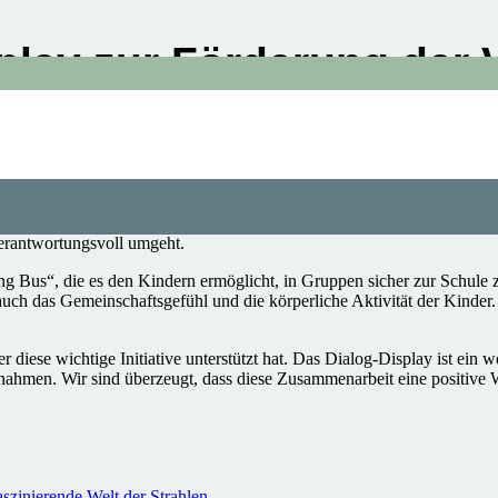
splay zur Förderung der 
nanntes Dialog-Display aufgestellt wurde, das vom Stadtbezirk initiiert
 ob sie innerhalb der erlaubten Höchstgeschwindigkeit bleiben. So wir
n Schulen und Wohngebieten gestärkt.
estehenden pädagogischen Bemühungen im Bereich Verkehrssicherheit. Se
 In regelmäßigen Unterrichtseinheiten und Projekten üben die Kinder,
verantwortungsvoll umgeht.
ing Bus“, die es den Kindern ermöglicht, in Gruppen sicher zur Schule z
 auch das Gemeinschaftsgefühl und die körperliche Aktivität der Kinder.
r diese wichtige Initiative unterstützt hat. Das Dialog-Display ist ein 
ahmen. Wir sind überzeugt, dass diese Zusammenarbeit eine positive W
szinierende Welt der Strahlen