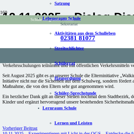
Satzung
12.11.2025 – Dialog-Di
Lebensraum Schule
Schule im grünen Winkel
Sekretariat
Aktivitäten aus dem Schulleben
Wir freuen uns, mitteilen zu können, dass an unserer Schule ein so ge
02381 81077
vorbeifahrenden Fahrzeuge an und gibt den Autofahrer:innen Feedback,
auch das Bewusstsein für vorsichtiges Fahrverhalten in der Nähe vo
Streitschlichter
Das Dialog-Display ist eine sinnvolle Erweiterung unserer bereits b
Bedeutung von sicherem Verhalten im Straßenverkehr näherzubringen.
Schülerrat
Verkehrsschulungen teilnimmt und mit öffentlichen Verkehrsmitteln 
Seit August 2025 gibt es an unserer Schule die Elterninitiative „Walk
Hausordnung
Initiative nicht nur die Sicherheit auf dem Schulweg, sondern fördert
Maßnahme, die von den Eltern sehr gut angenommen wird.
Schüler-Sprechstunde
Ein herzlicher Dank gilt an dieser Stellen nochmal dem Stadtbezirk, de
Kinder und ergänzt hervorragend unsere bestehenden Sicherheitsmaßn
Lernraum Schule
Lernen und Leisten
Vorheriger Beitrag
10.11.2025 – Experimentieren mit Licht in der OGS – Entdecke die fa