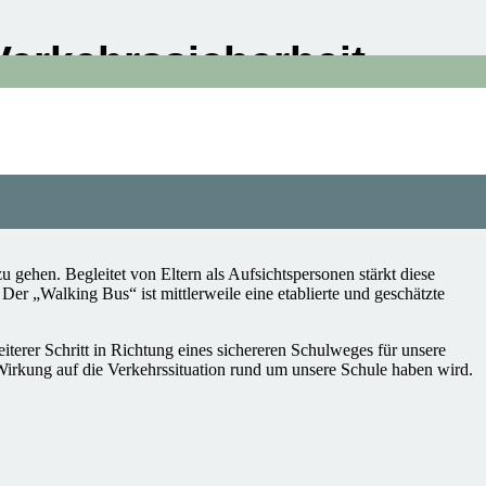
Verkehrssicherheit
 wurde. Das Gerät zeigt in Echtzeit die Geschwindigkeit der
d nicht nur die Sicherheit unserer Schüler:innen gefördert, sondern
it Jahren legen wir großen Wert darauf, unseren Schüler:innen die
 wie man sich sicher im Straßenverkehr bewegt, an
u gehen. Begleitet von Eltern als Aufsichtspersonen stärkt diese
 Der „Walking Bus“ ist mittlerweile eine etablierte und geschätzte
weiterer Schritt in Richtung eines sichereren Schulweges für unsere
irkung auf die Verkehrssituation rund um unsere Schule haben wird.