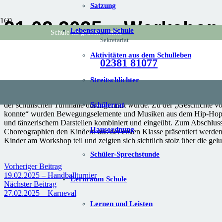
Satzung
21.02.2025 – Workshop
Lebensraum Schule
Schule im grünen Winkel
Sekretariat
Kulturstrolche JG2
Aktivitäten aus dem Schulleben
02381 81077
Streitschlichter
Als ersten Workshop wählten sie hierfür einen Tanzworkshop mit Fra
der schulischen Turnhalle durchgeführt wurde. Zu der „Geschichte
Schülerrat
konnte“ wurden Bewegungselemente und Musiken aus dem Hip-Hop 
und tänzerischem Darstellen kombiniert und eingeübt. Zum Abschluss
Hausordnung
Choreographien den Kindern aus der ersten Klasse präsentiert werden
Kinder am Workshop teil und zeigten sich sichtlich stolz über die g
Schüler-Sprechstunde
Vorheriger Beitrag
19.02.2025 – Handballturnier
Lernraum Schule
Nächster Beitrag
27.02.2025 – Karneval
Lernen und Leisten