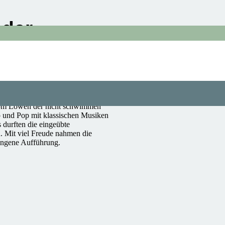
 der
u Nora Lux-Claspeter, welcher in
 vom Löwen der nicht schwimmen
und Pop mit klassischen Musiken
 durften die eingeübte
. Mit viel Freude nahmen die
elungene Aufführung.